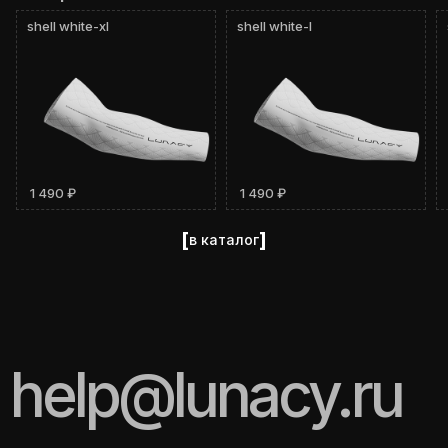
shell white-xl
shell white-l
1 490 ₽
1 490 ₽
[
]
в каталог
help@lunacy.ru