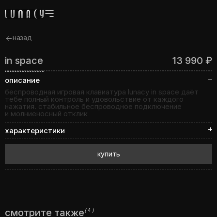
назад
in space
13 990 ₽
описание
беспроводная игровая клавиатура lunacy in space даёт
тебе полный контроль и удовольствие от каждого
нажатия. стабильное беспроводное подключение
и молниеносный отклик
характеристики
купить
смотрите также
(
4
)