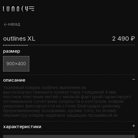
назад
outlines XL
2 490 ₽
размер
900×400
описание
тканевый коврик outlines выполнен из
высококачественного полиэстера толщиной 4 мм.
плотное плетение нитей с мелкой фактурой гарантирует
оптимальное сочетание скорости и контроля. коврик
уверенно фиксируется на столе благодаря цепкому
прорезиненному основанию. кроме того, по всему
периметру коврик надежно защищен прошивкой из
специальной нити, особенно устойчивой к истиранию.
характеристики