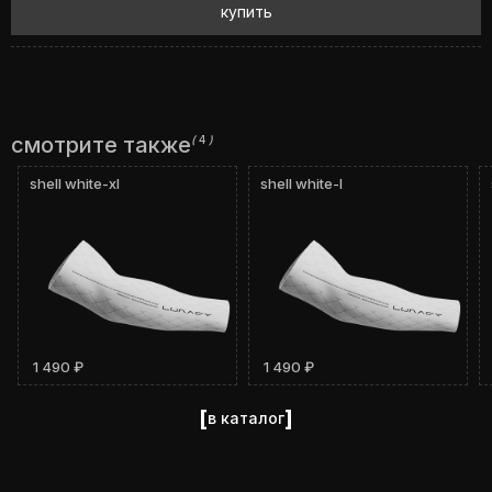
купить
смотрите также
(
4
)
shell white-xl
shell white-l
1 490 ₽
1 490 ₽
[
]
в каталог